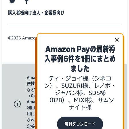
twitter
facebook
購入者様向け
法人・企業様向け
©2026 Amazon.com, Inc. or its Affiliates
Amazon Payの最新導
入事例6件を1冊にまとめ
ました
ⓧ
Amazon Payでは、サイトの利
ティ・ジョイ様（シネコ
便性の向上やコンテンツの提供
ン）、SUZURI様、レノボ・
などのためにクッキー
ジャパン様、SDS様
（Cookie)を使用します。
（B2B）、MIXI様、サムソ
Amazon Payのウェブサイトを
ⓘ
ナイト様
利用することで、クッキーの使
用について同意したものとみな
されます。クッキーの使用や設
無料ダウンロード
定等についての情報は
こちら