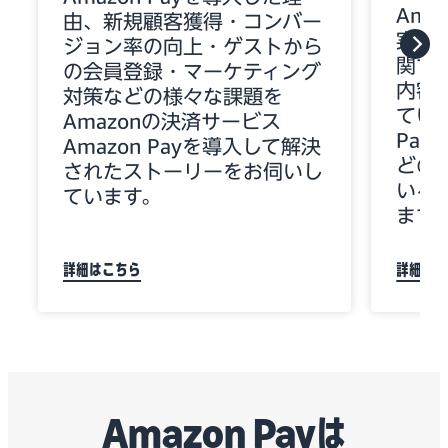
Ama
由、新規顧客獲得・コンバー
実装、
ジョン率の向上・ゲストから
関す
の会員登録・マーケティング
内容
対策などの様々な課題を
ていま
Amazonの決済サービス
Pa
Amazon Payを導入して解決
どの
されたストーリーをお伺いし
いる
ています。
ます
詳細はこちら
詳細は
Amazon Payは