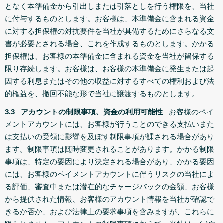
となく本準備金から引出しまたは引落としを行う権限を、当社
に付与するものとします。お客様は、本準備金に含まれる資金
に対する担保権の対抗要件を当社が具備するためにさらなる文
書が必要とされる場合、これを作成するものとします。かかる
担保権は、お客様の本準備金に含まれる資金を当社が留保する
限り存続します。お客様は、お客様の本準備金に発生または起
因する利息またはその他の収益に対するすべての権利および法
的権益を、撤回不能な形で当社に譲渡するものとします。
3.3 アカウントの制限事項、資金の利用可能性
お客様のペイ
メントアカウントには、お客様が行うことのできる支払いまた
は支払いの受領に影響を及ぼす制限事項が課される場合があり
ます。制限事項は随時変更されることがあります。かかる制限
事項は、特定の要因により決定される場合があり、かかる要因
には、お客様のペイメントアカウントに伴うリスクの当社によ
る評価、審査中または潜在的なチャージバックの金額、お客様
から提供された情報、お客様のアカウント情報を当社が確認で
きるか否か、および法律上の要求事項を含みますが、これらに