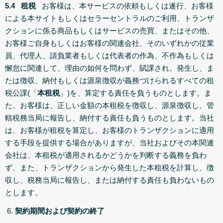
5.4 租税
お客様は、本サービスの依頼もしくは遂行、お客様
による本サイトもしくはセラーセントラルのご利用、トランザ
クションに係る商品もしくはサービスの売買、またはその他、
お客様ご自身もしくはお客様の関連会社、そのいずれかの従業
員、代理人、請負業者もしくは代表者の作為、不作為もしくは
懈怠に関連して、理由の如何を問わず、賦課され、発生し、ま
たは徴収、納付もしくは源泉徴収が義務づけられるすべての租
税公課(「
本租税
」)を、算定する責任を負うものとします。ま
た、お客様は、正しい金額の本租税を徴収し、源泉徴収し、管
轄税務当局に報告し、納付する責任も負うものとします。当社
は、お客様が租税を算定し、お客様のトランザクションに適用
する手段を提供する場合がありますが、当社およびその本関連
会社は、本租税が適用されるかどうかを判断する義務を負わ
ず、また、トランザクションから発生した本租税を計算し、徴
収し、税務当局に報告し、または納付する責任も負わないもの
とします。
契約期間および契約の終了