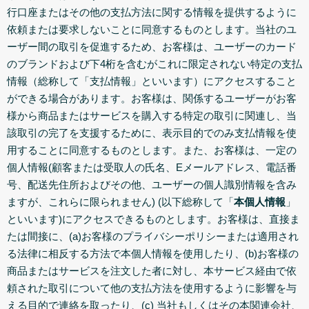
行口座またはその他の支払方法に関する情報を提供するように
依頼または要求しないことに同意するものとします。当社のユ
ーザー間の取引を促進するため、お客様は、ユーザーのカード
のブランドおよび下4桁を含むがこれに限定されない特定の支払
情報（総称して「支払情報」といいます）にアクセスすること
ができる場合があります。お客様は、関係するユーザーがお客
様から商品またはサービスを購入する特定の取引に関連し、当
該取引の完了を支援するために、表示目的でのみ支払情報を使
用することに同意するものとします。また、お客様は、一定の
個人情報(顧客または受取人の氏名、Eメールアドレス、電話番
号、配送先住所およびその他、ユーザーの個人識別情報を含み
ますが、これらに限られません) (以下総称して「
本個人情報
」
といいます)にアクセスできるものとします。お客様は、直接ま
たは間接に、(a)お客様のプライバシーポリシーまたは適用され
る法律に相反する方法で本個人情報を使用したり、(b)お客様の
商品またはサービスを注文した者に対し、本サービス経由で依
頼された取引について他の支払方法を使用するように影響を与
える目的で連絡を取ったり、(c) 当社もしくはその本関連会社、