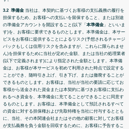
3.2 準備金
当社は、本契約に基づくお客様の支払義務の履行を
担保するため、お客様への支払いを留保すること、または別途
の準備金アカウントを開設すること(以下「
本準備金
」といいま
す)を、お客様に要求できるものとします。本準備金は、本サー
ビスをお客様に提供することによるリスク(予想されるチャージ
バックもしくは信用リスクを含みますが、これらに限られませ
ん)を担保するために当社が定めた金額、または当社の処理業者
(以下で定義されます)により指定された金額とします。本準備
金は、お客様が本サービスを初めて利用された時点で設定する
ことができ、随時引き上げ、引き下げ、または撤廃することが
できるものとします。お客様は、当社が当社の要請に応じてお
客様から送金された資金または本契約に基づきお客様に支払わ
れるべき資金を、本準備金に充てることができることに同意す
るものとします。お客様は、本準備金として預託されるすべて
の資金に対する担保権および先取特権を当社に付与するととも
に、当社、その本関連会社またはその他の顧客に対してお客様
が支払義務を負う金額を回収するために、お客様に予告するこ