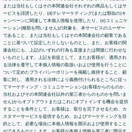
または当社もしくはその本関連会社それぞれの商品もしくはサ
ービスを誹謗したり、(d)テレマーケティング(または類似の)キ
ャンペーンに関連して本個人情報を使用したり、(e)コミュニケ
ーション(種類を問いません)の対象を、本サービスのユーザー
であること、または当社もしくはその本関連会社の顧客である
ことに基づいて設定したりしないものとし、また、お客様の関
連会社にも、上記のいずれの行為も直接または間接に行わせな
いものとします。上記を前提として、またお客様が、適用され
る法律を遵守して本個人情報の取扱いおよび使用を行うことに
ついて定めたプライバシーポリシーを掲載し維持すること、顧
客に対し、適用される法律により義務付けられるところに従っ
てマーケティング・コミュニケーション(お客様からのものか、
当社およびその本関連会社以外の第三者からのものかを問いま
せん)からオプトアウトまたはこれにオプトインする機会を提供
することを条件として、お客様は、取引を完了させるため、カ
スタマーサービスを提供するため、およびマーケティングを目
的として、必要な場合に本個人情報を開示および使用すること
ができるものとします。お客様が本個人情報を第三者に開示す