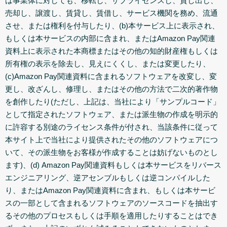
は事業体に対しても、移転し、サブライセンスし、貸し出し、
売却し、譲渡し、賃貸し、賃借し、サービス機関を務め、流通
させ、または権利を付与したり、(b)本サービス上に表示され、
もしくは本サービスの内部に含まれ、またはAmazon Pay関連
資料上に表示された本商標またはその他の知的財産権もしくは
所有権の表示を除去し、見えにくくし、または変更したり、
(c)Amazon Pay関連資料に含まれるソフトウェアを改変し、変
更し、改ざんし、修理し、またはその他の方法で二次的著作物
を創作したり(ただし、上記は、当社により「サンプルコード」
として指定されたソフトウェア、または派生物の作成を明示的
に許容する別途のライセンス条件が付され、当該条件に従って
本サイト上で当社により提供されたその他のソフトウェアにつ
いて、その派生物をお客様が作成することは妨げないものとし
ます)、(d) Amazon Pay関連資料もしくは本サービスをリバース
エンジニアリング、逆アセンブルもしくは逆コンパイルした
り、またはAmazon Pay関連資料に含まれ、もしくは本サービ
スの一部として含まれるソフトウェアのソースコードを抽出す
るその他のプロセスもしくは手順を適用したりすることはでき