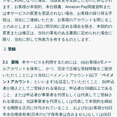
スをご利用になった場合、当該変更を受諾したものとみなされ
ます。お客様が本契約、本仕様書、Amazon Pay関連資料また
は本サービスの変更を受諾されない場合、お客様の採り得る手
段は、当社にご連絡いただき、お客様のアカウントを閉じるこ
とのみとします。上記に明示的に定める場合を除き、本契約の
変更または修正は、当社の署名のある書面に定められた場合に
限り、当社に対して拘束力を有するものとします。
登録
2.1 資格
本サービスを利用するためには、(a)お客様がEメー
ルアカウントを保有し、かつ、完全で正確な登録情報をご提供
いただくことにより当社にペイメントアカウント(以下「
ペイメ
ントアカウント
」といいます)を設定していただくこと、(b)申込
者が個人としてご登録される場合は、申込者が18歳以上である
こと、または申込者が事業者を代理もしくは代表してご登録さ
れる場合は、当該事業者を代理もしくは代表して本契約を締結
する権限を正式に付与されていること、および(c)お客様が(i)日
本永住権保有者(日本のビザ保有者は含みません)もしくは(ii)日