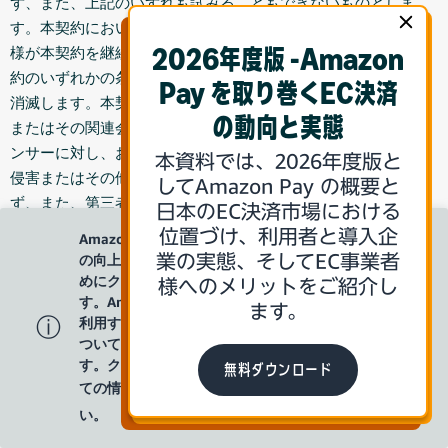
ず、また、上記のいずれも試みることもできないものとしま
す。本契約においてお客様に付与されたすべての権利は、お客
様が本契約を継続的に遵守することを条件とし、お客様が本契
2026年度版 -Amazon
約のいずれかの条件を遵守しなかった場合は、直ちに自動的に
Pay を取り巻くEC決済
消滅します。本契約の期間中および終了後も、お客様は、当社
の動向と実態
またはその関連会社、顧客、ベンダー、取引先もしくはライセ
ンサーに対し、お客様が利用された本件サービスに関する特許
本資料では、2026年度版と
侵害またはその他の知的財産権侵害に基づく請求権を主張せ
してAmazon Pay の概要と
ず、また、第三者がかかる主張を行うことを承認、支援または
日本のEC決済市場における
助長しないものとします。
ⓧ
位置づけ、利用者と導入企
Amazon Payでは、サイトの利便性
の向上やコンテンツの提供などのた
業の実態、そしてEC事業者
8.1.3 提案
お客様が当社またはその関連会社に対し、本サー
めにクッキー（Cookie)を使用しま
様へのメリットをご紹介し
ビスの提供について改善を提案した場合(以下「
本提案
」といい
す。Amazon Payのウェブサイトを
ます。
ます)は、たとえお客様が本提案を秘密として指定したとして
ⓘ
利用することで、クッキーの使用に
も、本提案に関するすべての権利、権原および権益は当社が所
ついて同意したものとみなされま
有するものとします。当社とその関連会社は、本提案を自由に
す。クッキーの使用や設定等につい
無料ダウンロード
ての情報は
こちら
をご覧くださ
利用することができるものとします。お客様は、本提案に関す
るすべての権利、権原および権益を、ここに撤回不能な形で当
い。
社に譲渡するとともに、本提案に対する当社の権利の文書化、