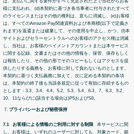
は、支払いに関する要件がすべて充足された上で当社からお客
様に支払われ、(d)本契約に基づき各当事者に付与されたすべて
のライセンスまたはその他の権利は、直ちに消滅し、(e)お客様
は、すべてのAmazon Pay関連資料および本商標(以下で定義さ
れます)を返還または破棄して、その使用を中止し、かつ、(f)本
サイトおよびセラーセントラルへのお客様のアクセス権は消滅
し、当社は、お客様のペイメントアカウントまたは本サービス
に関する記録、文書またはその他の情報を、保管、保存もしく
は報告したり、その他の形でそのコピーもしくはアクセスを提
供したりする義務を、お客様に対して負わないものとします。
本契約に基づく支払義務に加えて、次に定める本契約の条項
は、本契約の終了後も当該各規定に従って有効に存続するもの
とします：3.3、3.4、4.4、5.2、5.3、5.4、6.3、7、8.3、9.2、
10、11ならびに(該当する場合は)P5およびS8。
プライバシーおよび秘密保持
7.1
お客様による情報のご利用に対する制限
本サービスに関
し、お客様は、いずれのユーザーに対しても、対象カード、銀