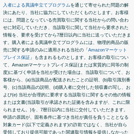
入者による異議申立てプログラム
を通じて寄せられた問題の解
決にあたり、当社に協力にしていただくものとします。お客様
には、問題となっている売買取引に関する当社からの問い合わ
せに対応していただき、当該取引に関して当社から要求された
情報を、要求を受けてから7暦日以内に当社に送っていただきま
す。購入者による異議申立てプログラムには、物理的商品の販
売に関する申請のみに適用される当社の「
Amazonマーケット
プレイス保証
」も含まれるものとします。お客様の取引につい
て、Amazonマーケットプレイス保証(または実質的に同等の制
度)に基づく申請を当社が受けた場合は、当該取引について、お
客様から、(a)当該商品が配送されたことの証明、(b)取引識別番
号、(c)当該商品の説明、(d)購入者に交付した領収書の写し、お
よび(e) 当社が合理的に要求する当該取引に関するその他の情報
または文書(当該取引が承認された証拠を含みますが、これに限
られません。)を、7暦日以内に当社に交付していただきます。
申請の原因が、固有条件に基づき当社が責任を負うこととなる
対象カード(以下で定義されます)の詐欺ではなく、当社が自ら
受領しており提供可能であった関連取引情報を提供しなかった