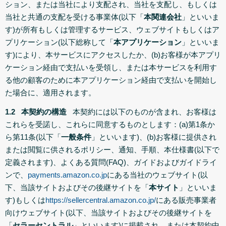
ション、または当社により支配され、当社を支配し、もしくは
当社と共通の支配を受ける事業体(以下「
本関連会社
」といいま
す)が所有もしくは管理するサービス、ウェブサイトもしくはア
プリケーション(以下総称して「
本アプリケーション
」といいま
す)により、本サービスにアクセスしたか、(b)お客様が本アプリ
ケーション経由で支払いを受領し、または本サービスを利用す
る他の顧客のために本アプリケーション経由で支払いを開始し
た場合に、適用されます。
1.2 本契約の構造
本契約には以下のものが含まれ、お客様は
これらを受諾し、これらに同意するものとします：(a)第1条か
ら第11条(以下「
一般条件
」といいます)、(b)お客様に提供され
または閲覧に供されるポリシー、通知、手順、本仕様書(以下で
定義されます)、よくある質問(FAQ)、ガイドおよびガイドライ
ンで、
payments.amazon.co.jp
にある当社のウェブサイト(以
下、当該サイトおよびその後継サイトを「
本サイト
」といいま
す)もしくは
https://sellercentral.amazon.co.jp/
にある販売事業者
向けウェブサイト(以下、当該サイトおよびその後継サイトを
「
セラーセントラル
」といいます)に掲載され、または本契約中