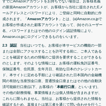
すでにAmazonアカウントをお持ちでない場合は、お客様名義
の新規Amazonアカウントが、お客様から当社に提出されたEメ
ールアドレスとパスワードにより、ご登録と同時に自動的に作
成されます。「
Amazonアカウント
」とは、(a)Amazon.co.jpで
お客様が作成された顧客アカウントであって、(b)そのユーザー
名、パスワードまたはその他のログイン認証情報により、
Amazon.co.jpにログインできるものをいいます。
2.3 認証
当社はいつでも、お客様が本サービスの機能の一部
または全部にアクセスすることを許可する前に、ご本人である
ことを確認するための情報のご提供を要求することができるも
のとします。そのような情報には、お客様の運転免許証番号、
保険証番号、住民票、生年月日、有効な日本のクレジットカー
ド、本サイトに定める手順により確認された日本国内の金融機
関の有効な当座預金口座、普通預金口座またはその他の自動決
済可能銀行口座(以下、お客様の「
本銀行口座
」といいます)、
その他の財務情報、事業情報または個人情報が含まれますが、
これらに限られません。当社は、お客様から提供された情報を
確認するため、直接または第三者を通じて問い合わせを行うこ