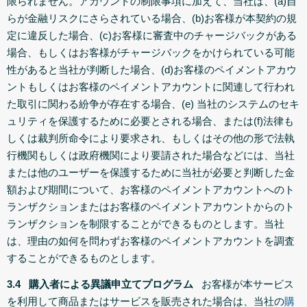
限られません。アカウントの制限事項に加えて、当社は、(a)自
らが金融リスクにさらされている場合、(b)お客様が本契約の規
定に違反した場合、(c)お客様に審査中のチャージバックがある
場合、もしくはお客様がチャージバックをかけられている可能
性があると当社が判断した場合、(d)お客様のペイメントアカウ
ントもしくはお客様のペイメントアカウントに関連して行われ
た取引に関わる紛争が存在する場合、(e) 当社のシステムのセキ
ュリティを保護するために必要とされる場合、または(f)法律も
しくは裁判所命令により要求され、もしくはその他の形で法執
行機関もしくは政府機関により要請された場合などには、当社
または他のユーザーを保護するために当社が必要と判断した金
額および期間について、お客様のペイメントアカウントへのト
ランザクションまたはお客様のペイメントアカウントからのト
ランザクションを制限することができるものとします。当社
は、理由の如何を問わずお客様のペイメントアカウントを調査
することができるものとします。
3.4 購入者による異議申立てプログラム
お客様が本サービス
を利用して商品またはサービスを販売された場合は、当社の
購