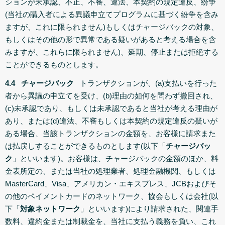
ションが未承認、不正、不審、違法、本契約の規定違反、紛争
(当社の購入者による異議申立てプログラムに基づく紛争を含み
ますが、これに限られません)もしくはチャージバックの対象、
もしくはその他の形で異常である疑いがあると考える場合を含
みますが、これらに限られません)、延期、停止または拒絶する
ことができるものとします。
4.4 チャージバック
トランザクションが、(a)支払いを行った
者から異議の申立てを受け、(b)理由の如何を問わず撤回され、
(c)未承認であり、もしくは未承認であると当社が考える理由が
あり、または(d)違法、不審もしくは本契約の規定違反の疑いが
ある場合、当該トランザクションの金額を、お客様に請求また
は払戻しすることができるものとします(以下「
チャージバッ
ク
」といいます)。お客様は、チャージバックの金額のほか、料
金表所定の、または当社の処理業者、処理金融機関、もしくは
MasterCard、Visa、アメリカン・エキスプレス、JCBおよびそ
の他のペイメントカードのネットワーク、協会もしくは会社(以
下「
対象ネットワーク
」といいます)により請求された、関連手
数料、違約金または制裁金を、当社に支払う義務を負い、これ