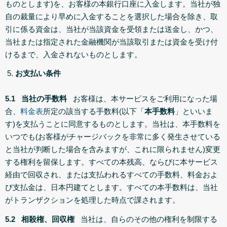
ものとします)を、お客様の本銀行口座に入金します。当社が独
自の裁量により早めに入金することを選択した場合を除き、取
引に係る資金は、当社が当該資金を受領または送金し、かつ、
当社または指定された金融機関が当該取引または資金を受け付
けるまで、入金されないものとします。
お支払い条件
5.1 当社の手数料
お客様は、本サービスをご利用になった場
合、
料金表
所定の該当する手数料(以下「
本手数料
」といいま
す)を支払うことに同意するものとします。当社は、本手数料を
いつでも(お客様がチャージバックを非常に多く発生させている
と当社が判断した場合を含みますが、これに限られません)変更
する権利を留保します。すべての本残高、ならびに本サービス
経由で回収され、または支払われるすべての手数料、料金およ
び支払金は、日本円建てとします。すべての本手数料は、当社
がトランザクションを処理した時点で課されます。
5.2 相殺権、回収権
当社は、自らのその他の権利を制限する