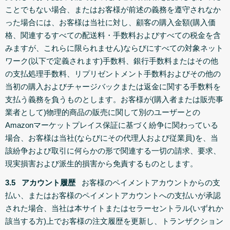
ことでもない場合、またはお客様が前述の義務を遵守されなか
った場合には、お客様は当社に対し、顧客の購入金額(購入価
格、関連するすべての配送料・手数料およびすべての税金を含
みますが、これらに限られません)ならびにすべての対象ネット
ワーク(以下で定義されます)手数料、銀行手数料またはその他
の支払処理手数料、リプリゼントメント手数料およびその他の
当初の購入およびチャージバックまたは返金に関する手数料を
支払う義務を負うものとします。お客様が(購入者または販売事
業者として)物理的商品の販売に関して別のユーザーとの
Amazonマーケットプレイス保証に基づく紛争に関わっている
場合、お客様は当社(ならびにその代理人および従業員)を、当
該紛争および取引に何らかの形で関連する一切の請求、要求、
現実損害および派生的損害から免責するものとします。
3.5 アカウント履歴
お客様のペイメントアカウントからの支
払い、またはお客様のペイメントアカウントへの支払いが承認
された場合、当社は本サイトまたはセラーセントラル(いずれか
該当する方)上でお客様の注文履歴を更新し、トランザクション