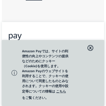
ⓧ
Amazon Payでは、サイトの利
便性の向上やコンテンツの提供
twitter
facebook
などのためにクッキー
購入者様向け
法人・企業様向け
（Cookie)を使用します。
Amazon Payのウェブサイトを
ⓘ
利用することで、クッキーの使
用について同意したものとみな
されます。クッキーの使用や設
©2026 Amazon.com, Inc. or its Affiliates
定等についての情報は
こちら
をご覧ください。