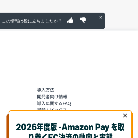
×
この情報は役に立ちましたか？
導入方法
開発者向け情報
導入に関するFAQ
最新トピックス
導入お申込み
セラーセントラルにログイン
2026年度版 -Amazon Pay を取
ーーーーーーー
り巻くEC決済の動向と実態
Amazonで売る