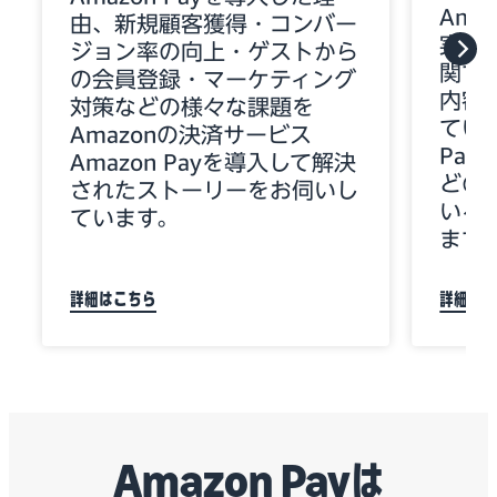
Ama
由、新規顧客獲得・コンバー
実装、
ジョン率の向上・ゲストから
関す
の会員登録・マーケティング
内容
対策などの様々な課題を
ていま
Amazonの決済サービス
Pa
Amazon Payを導入して解決
どの
されたストーリーをお伺いし
いる
ています。
ます
詳細はこちら
詳細は
Amazon Payは