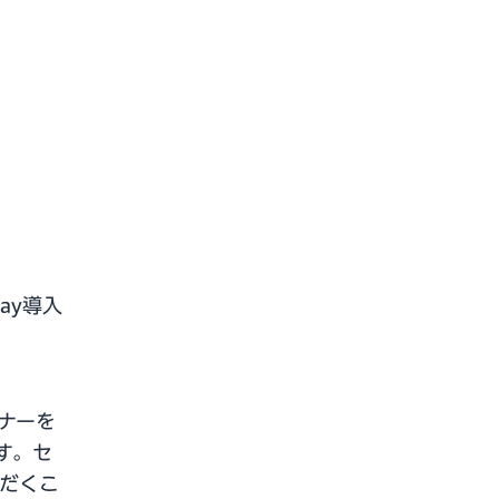
ay導入
ミナーを
す。セ
だくこ