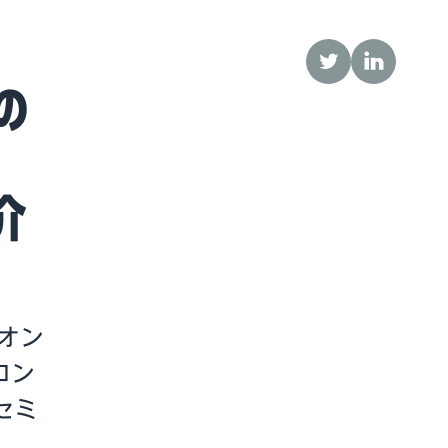
Twitter
LinkedIn
の
介
、オン
コン
セミ