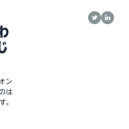
Twitter
LinkedIn
わ
じ
、オン
yのは
す。