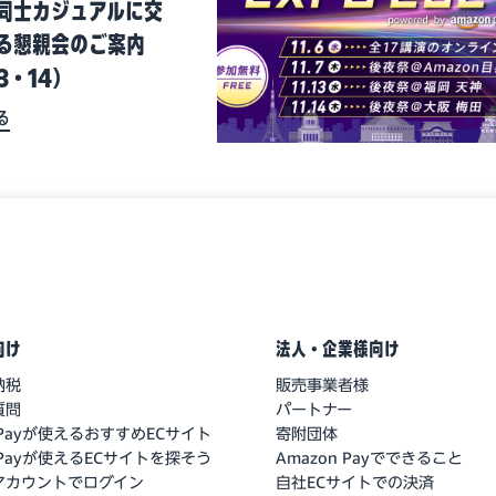
同士カジュアルに交
る懇親会のご案内
13・14）
る
向け
法人・企業様向け
納税
販売事業者様
質問
パートナー
n Payが使えるおすすめECサイト
寄附団体
n Payが使えるECサイトを探そう
Amazon Payでできること
nアカウントでログイン
自社ECサイトでの決済