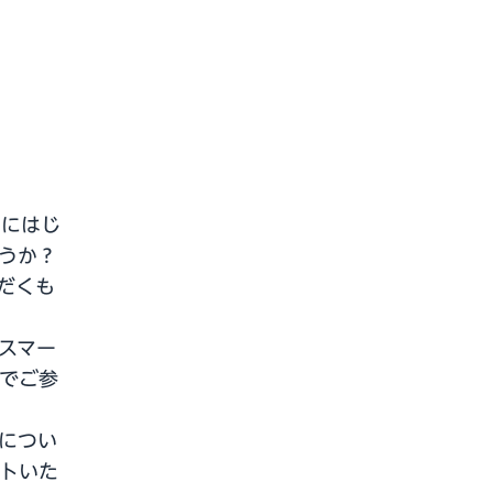
うにはじ
うか？
ただくも
もスマー
でご参
トについ
ントいた