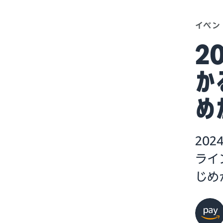
イベン
2
か
め
20
ライ
じめ