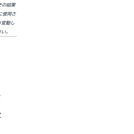
その結果
に使用さ
り変動し
さい。
ト
ま
y
ま