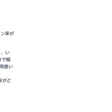
ョン率が
と、い
分で簡
用意い
率がど
。