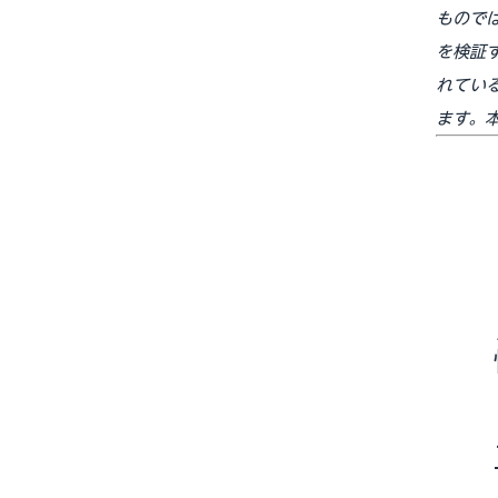
もので
を検証
れている
ます。