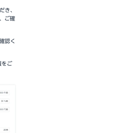
だき、
か、ご確
確認く
報をご