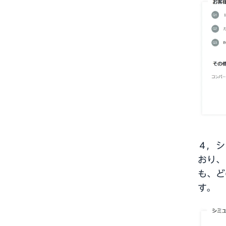
４，シ
おり、
も、ど
す。