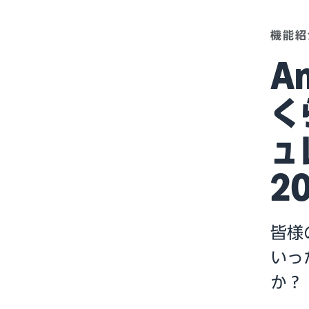
機能紹
A
く
ュ
20
皆様
いっ
か？