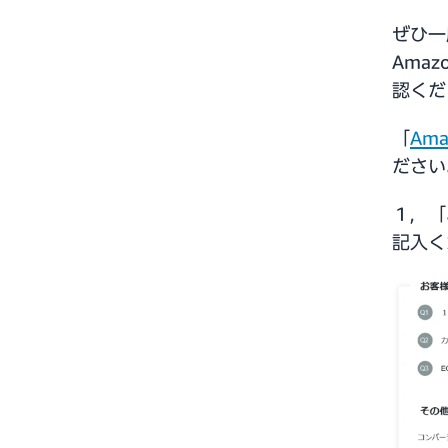
ぜひ一
Ama
認くだ
「
Am
ださい
１，「
記入く