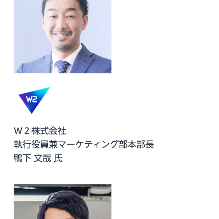
Ｗ２株式会社
執行役員兼マーケティング部本部長
鴨下 文哉 氏