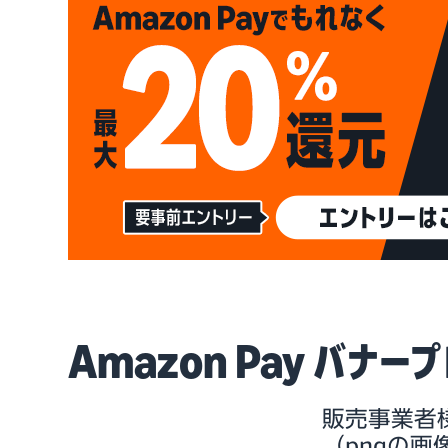
Amazon Pay バナ
販売事業者様
（pngの