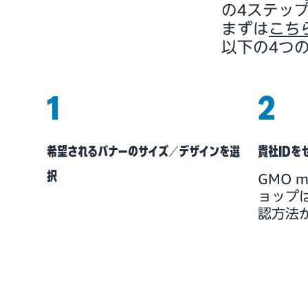
の4ステッ
まずは
こち
以下の4つ
1
2
希望されるバナーのサイズ／デザインを選
貴社IDを
択
GMO 
ョップ
認方法