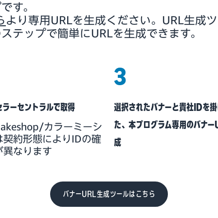
プです。
ら
より専用URLを生成ください。URL生成
のステップで簡単にURLを生成できます。
3
セラーセントラルで取得
選択されたバナーと貴社IDを
た、本プログラム専用のバナー
makeshop/カラーミーシ
は契約形態によりIDの確
成
が異なります
バナーURL生成ツールはこちら